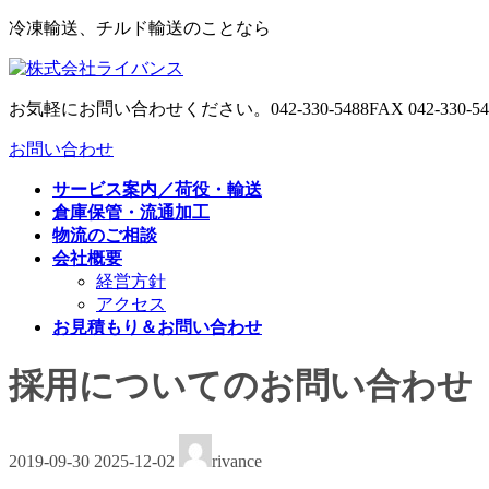
コ
ナ
冷凍輸送、チルド輸送のことなら
ン
ビ
テ
ゲ
ン
ー
お気軽にお問い合わせください。
042-330-5488
FAX 042-330-5
ツ
シ
へ
ョ
お問い合わせ
ス
ン
キ
に
サービス案内／荷役・輸送
ッ
移
倉庫保管・流通加工
プ
動
物流のご相談
会社概要
経営方針
アクセス
お見積もり＆お問い合わせ
採用についてのお問い合わせ
最
2019-09-30
2025-12-02
rivance
終