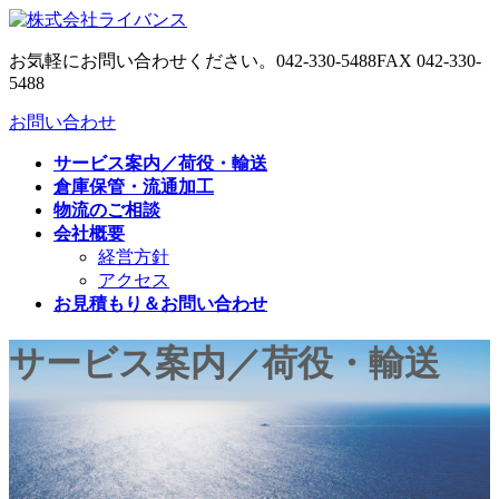
コ
ナ
ン
ビ
お気軽にお問い合わせください。
042-330-5488
FAX 042-330-
テ
ゲ
5488
ン
ー
ツ
シ
お問い合わせ
へ
ョ
ス
ン
サービス案内／荷役・輸送
キ
に
倉庫保管・流通加工
ッ
移
物流のご相談
プ
動
会社概要
経営方針
アクセス
お見積もり＆お問い合わせ
サービス案内／荷役・輸送