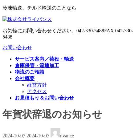
コ
ナ
冷凍輸送、チルド輸送のことなら
ン
ビ
テ
ゲ
ン
ー
お気軽にお問い合わせください。
042-330-5488
FAX 042-330-
ツ
シ
5488
へ
ョ
ス
ン
お問い合わせ
キ
に
サービス案内／荷役・輸送
ッ
移
倉庫保管・流通加工
プ
動
物流のご相談
会社概要
経営方針
アクセス
お見積もり＆お問い合わせ
年賀状辞退のお知らせ
最
2024-10-07
2024-10-07
rivance
終