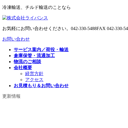
コ
ナ
冷凍輸送、チルド輸送のことなら
ン
ビ
テ
ゲ
ン
ー
お気軽にお問い合わせください。
042-330-5488
FAX 042-330-5
ツ
シ
へ
ョ
お問い合わせ
ス
ン
キ
に
サービス案内／荷役・輸送
ッ
移
倉庫保管・流通加工
プ
動
物流のご相談
会社概要
経営方針
アクセス
お見積もり＆お問い合わせ
更新情報